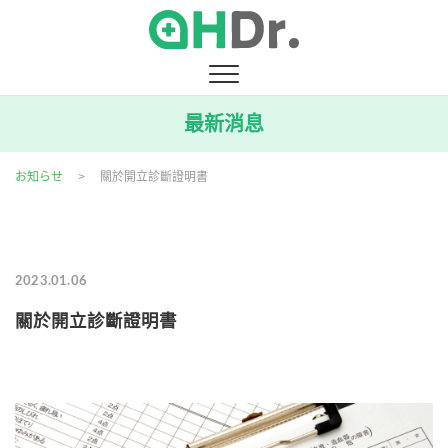
Skip
to
content
最新消息
お知らせ
>
關於開立診斷證明書
2023.01.06
關於開立診斷證明書