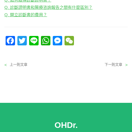
Q. 診斷證明書和醫療咨詢報告之間有什麼區別？
Q. 開立診斷書的費用？
F
T
Li
W
M
W
a
wi
n
h
e
e
c
tt
e
at
ss
C
文
<
>
上一則文章
下一則文章
e
er
s
e
h
上
下
章
導
一
一
b
A
n
at
覽
則
則
o
p
g
文
文
o
p
er
章:
章
k
OHDr.