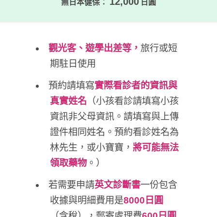
12,000
無日本健保：
日圓
觀光客、遊學出差等，
旅行或短
期駐日使用
預約請填寫
實際看診者的資訊與
真實姓名
（小孩看診請填寫小孩
資訊非父母資訊。請填寫與上傳
證件相同姓名。預約看診姓名為
林先生，或小寶寶，
將可能無法
領取藥物
。）
若需要申請
英文診斷書
一份包含
收據與明細費用是
8000日圓
（含稅），郵寄處理費
600日圓