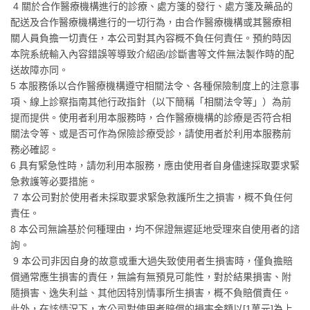
4 關於合作醫療機構進行的診療、處方箋的發行、處方箋及藥品的
配送及合作醫療機構進行的一切行為，由合作醫療機構或其醫療相
關人員負擔一切責任，本公司對其內容概不負任何責任。預約時因
本院系統輸入內容錯誤等導致介紹函/診斷書等文件無法製作時的配
送故障亦同。
5 本服務係以合作醫療機構遵守相關法令、各種保險制度上的注意事
項、線上診察指南其他行政指針（以下簡稱「相關法令等」）為前
提而提供。使用者利用本服務時，合作醫療機構的診療是否符合相
關法令等、或是否可作為保險診療受診，請使用者於利用本服務前
務必確認。
6 具有緊急性時，請勿利用本服務，應由使用者自身儘速採取要求緊
急救護等必要措施。
7 本公司對於使用者未採取要求緊急救護所生之損害，概不負任何
責任。
8 本公司無論基於何種理由，均不保證無遲延地受理來自使用者的諮
詢。
9 本公司非因自身的故意或重大過失致使用者生損害時，僅負擔賠
償通常應生損害的責任，無論有無預見可能性，對於結果損害、附
隨損害、逸失利益、其他因特別情事所生損害，概不負賠償責任。
此外，在該情況下，本公司對使用者賠償的損害金額以[1萬元]為上