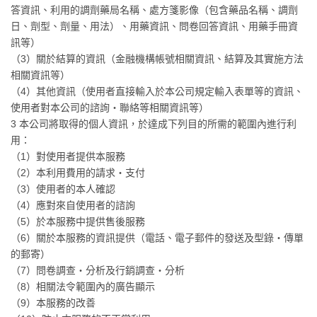
答資訊、利用的調劑藥局名稱、處方箋影像（包含藥品名稱、調劑
日、劑型、劑量、用法）、用藥資訊、問卷回答資訊、用藥手冊資
訊等）
（3）關於結算的資訊（金融機構帳號相關資訊、結算及其實施方法
相關資訊等）
（4）其他資訊（使用者直接輸入於本公司規定輸入表單等的資訊、
使用者對本公司的諮詢・聯絡等相關資訊等）
3 本公司將取得的個人資訊，於達成下列目的所需的範圍內進行利
用：
（1）對使用者提供本服務
（2）本利用費用的請求・支付
（3）使用者的本人確認
（4）應對來自使用者的諮詢
（5）於本服務中提供售後服務
（6）關於本服務的資訊提供（電話、電子郵件的發送及型錄・傳單
的郵寄）
（7）問卷調查・分析及行銷調查・分析
（8）相關法令範圍內的廣告顯示
（9）本服務的改善