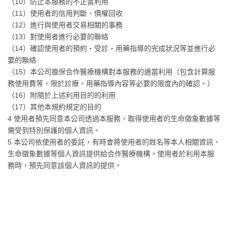
（10）防止本服務的不正當利用
（11）使用者的信用判斷、債權回收
（12）進行與使用者交易相關的事務
（13）對使用者進行必要的聯絡
（14）確認使用者的預約・受診・用藥指導的完成狀況等並進行必
要的聯絡
（15）本公司擔保合作醫療機構對本服務的適當利用（包含計算服
務使用費等，限於診療、用藥指導內容等必要的限度內的確認。）
（16）附隨於上述利用目的的利用
（17）其他本規約規定的目的
4 使用者預先同意本公司透過本服務，取得使用者的生命徵象數據等
需受到特別保護的個人資訊。
5 本公司依使用者的委託，有時會將使用者的姓名等本人相關資訊、
生命徵象數據等個人資訊提供給合作醫療機構。使用者於利用本服
務時，預先同意該個人資訊的提供。