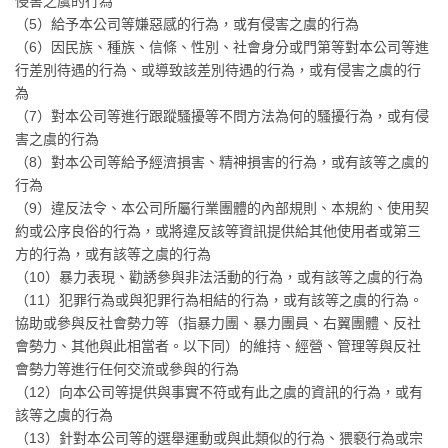
侵害之虞的行為
（5）給予本公司等嫌惡感的行為，或有侵害之虞的行為
（6）因民族、種族、信條、性別、社會身分或門第等對本公司等進
行差別待遇的行為、或導致該差別待遇的行為，或有侵害之虞的行
為
（7）對本公司等進行跟蹤騷擾等不問方法為何的騷擾行為，或有侵
害之虞的行為
（8）對本公司等給予經濟損害、精神損害的行為，或有該等之虞的
行為
（9）違反法令、本公司所屬行業團體的內部規則、本規約、使用契
約或公序良俗的行為，或將違反該等資訊提供給其他使用者或第三
方的行為，或有該等之虞的行為
（10）暴力表現、勸誘參與非法活動的行為，或有該等之虞的行為
（11）犯罪行為或與犯罪行為相結的行為，或有該等之虞的行為。
協助或參與反社會勢力等（指暴力團、暴力團員、右翼團體、反社
會勢力、其他與此相當者。以下同）的維持、經營、管理等與反社
會勢力等進行任何交流或參與的行為
（12）向本公司等提供與事實不符或有此之虞的資訊的行為，或有
該等之虞的行為
（13）針對本公司等的選舉運動或與此類似的行為、猥褻行為或宗