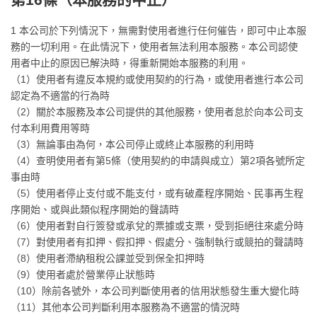
1 本公司於下列情況下，無需對使用者進行任何催告，即可中止本服
務的一切利用。在此情況下，使用者無法利用本服務。本公司認使
用者中止的原因已解決時，得重新開始本服務的利用。
（1）使用者有違反本規約或使用契約的行為，或使用者進行本公司
認定為不適當的行為時
（2）關於本服務及本公司提供的其他服務，使用者怠於向本公司支
付本利用費用等時
（3）無論事由為何，本公司停止或終止本服務的利用時
（4）查明使用者有第5條（使用契約的申請與成立）第2項各號所定
事由時
（5）使用者停止支付或不能支付，或有破產程序開始、民事再生程
序開始、或與此類似程序開始的聲請時
（6）使用者對自行簽發或承兌的票據或支票，受到拒絕往來處分時
（7）對使用者有扣押、假扣押、假處分、強制執行或競拍的聲請時
（8）使用者滯納租稅公課並受到保全扣押時
（9）使用者處於營業停止狀態時
（10）除前各號外，本公司判斷使用者的信用狀態發生重大變化時
（11）其他本公司判斷利用本服務為不適當的情況時