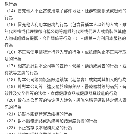
教行為
（14）冒充他人不正當使用電子郵件地址、社群軟體帳號或密碼的
行為
（15）冒充他人利用本服務的行為（包含冒稱本人以外的人物、雖
無代表權或代理權卻自稱公司等組織的代表或代理人或偽裝與其他
人物或組織有提攜、合作關係等行為。）。讓第三方利用本服務的
行為
（16）不正當使用帳號進行登入等的行為，或抵觸防止不正當存取
法的行為
（17）相當於針對本公司等的宣傳、營業、勸誘或廣告的行為，或
有該等之虞的行為
（18）對本公司等開設無限連鎖講（老鼠會）或勸誘其加入的行為
（19）針對本公司等，違反關於確保藥品、醫療器材等的品質、有
效性及安全性等的法律，宣傳健康食品或健康器具效能的行為
（20）散布本公司等的特定個人姓名、設施名稱等導致特定個人資
訊的行為
（21）妨礙本服務營運及維持的行為
（22）對本服務網路或系統等加諸過度負擔的行為
（23）不正當存取本服務網路的行為