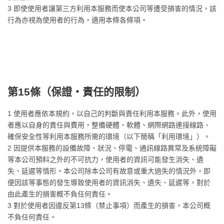
3 即使使用者讓第三方利用本服務而使本公司等遭受損害的情況，該
行為亦視為使用者的行為，適用本條各條項。
第15條（
保證・責任的限制
）
1 使用者應依本規約，以自己的判斷與責任利用本服務。此外，使用
者應以自身的責任與費用，整備硬體、軟體、網際網路連接線路、
確保安全性等利用本服務所需的環境（以下簡稱「利用環境」）。
2 因提供本服務的設備故障、狀況、停電、通訊線路異常及系統障礙
等本公司預料之外的不可抗力，使用者的資訊可能發生消失、遺
失、延遲等情形。本公司除本公司有故意或重大過失的情況外，即
便因該等事態的發生導致使用者的資訊消失、遺失、延遲等，對於
由此產生的損害概不負任何責任。
3 對於使用者因違反第13條（禁止事項）而產生的損害，本公司概
不負任何責任。