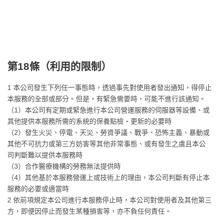
第18條（
利用的限制
）
1 本公司發生下列任一事態時，透過事先對使用者發出通知，得停止
本服務的全部或部分。但是，有緊急需要時，可能不進行該通知。
（1）本公司有定期或緊急進行本公司營運服務的伺服器等設備、或
其他提供本服務所需的系統的保養點檢・更新的必要時
（2）發生火災、停電、天災、勞資爭議、戰爭、恐怖主義、暴動或
其他不可抗力或第三方妨害等其他非常事態、或有發生之虞且本公
司判斷難以提供本服務時
（3）合作醫療機構的勞務無法提供時
（4）其他基於本服務營運上或技術上的理由，本公司判斷有停止本
服務的必要或適當時
2 依前項規定本公司進行本服務停止時，本公司對使用者及其他第三
方，即便因停止而發生某種損害等，亦不負任何責任。